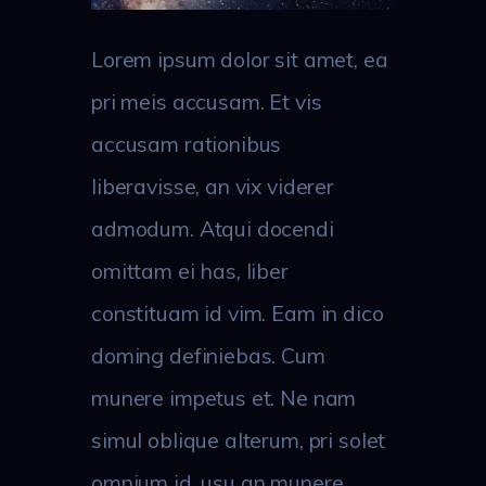
Lorem ipsum dolor sit amet, ea
pri meis accusam. Et vis
accusam rationibus
liberavisse, an vix viderer
admodum. Atqui docendi
omittam ei has, liber
constituam id vim. Eam in dico
doming definiebas. Cum
munere impetus et. Ne nam
simul oblique alterum, pri solet
omnium id, usu an munere.