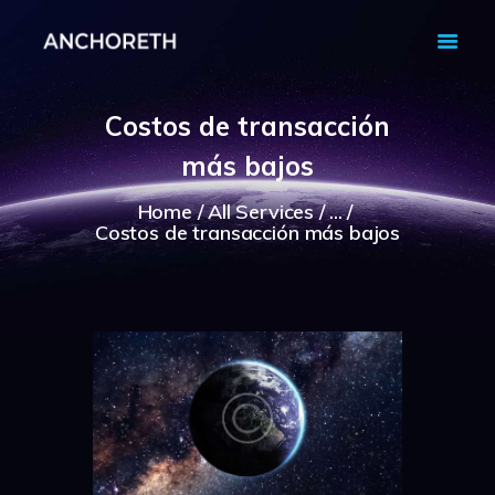
Costos de transacción
FINANCE
más bajos
HEALTCARE
TECH
Home
All Services
...
Costos de transacción más bajos
MARKETS